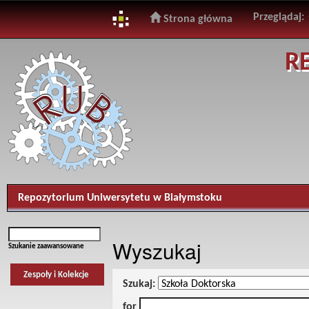
Przeglądaj:
Strona główna
Skip
R
navigation
Repozytorium Uniwersytetu w Białymstoku
Wyszukaj
Szukanie zaawansowane
Zespoły i Kolekcje
Szukaj:
for