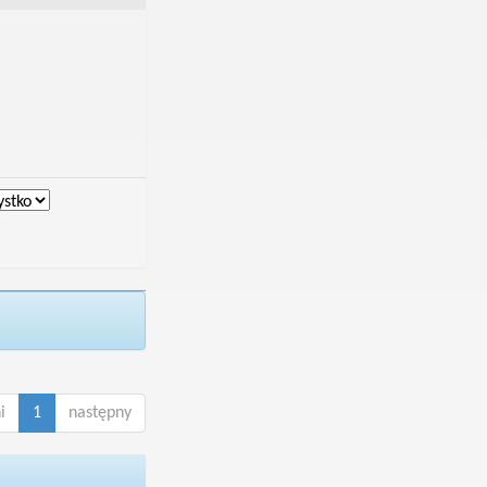
i
1
następny