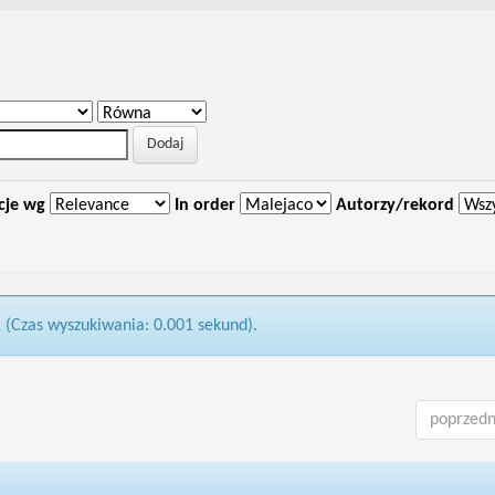
cje wg
In order
Autorzy/rekord
1 (Czas wyszukiwania: 0.001 sekund).
poprzedn