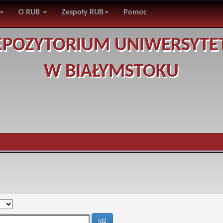
O RUB
Zespoły RUB
Pomoc
EPOZYTORIUM UNIWERSYTE
W BIAŁYMSTOKU