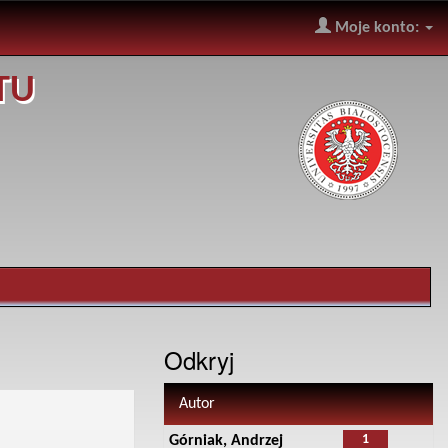
Moje konto:
TU
Odkryj
Autor
1
Górniak, Andrzej