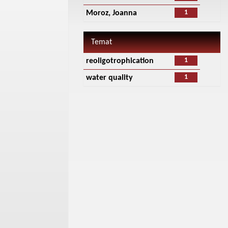
1
Moroz, Joanna
Temat
1
reoligotrophication
1
water quality