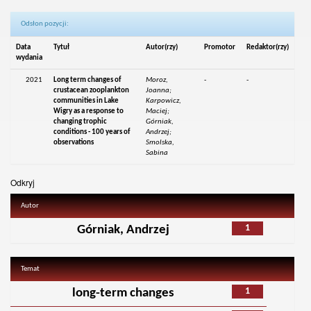
Odsłon pozycji:
Data
Tytuł
Autor(rzy)
Promotor
Redaktor(rzy)
wydania
2021
Long term changes of
Moroz,
-
-
crustacean zooplankton
Joanna;
communities in Lake
Karpowicz,
Wigry as a response to
Maciej;
changing trophic
Górniak,
conditions - 100 years of
Andrzej;
observations
Smolska,
Sabina
Odkryj
Autor
1
Górniak, Andrzej
Temat
1
long-term changes