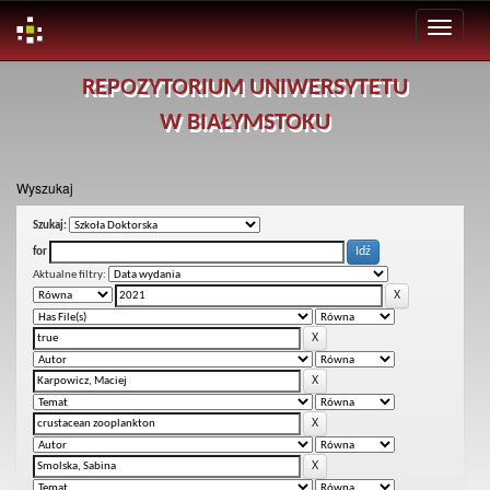
Skip
REPOZYTORIUM UNIWERSYTETU
navigation
W BIAŁYMSTOKU
Wyszukaj
Szukaj:
for
Aktualne filtry: