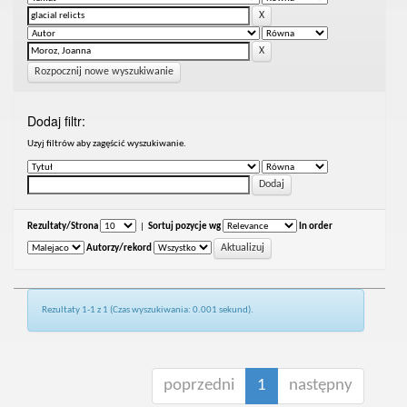
Rozpocznij nowe wyszukiwanie
Dodaj filtr:
Uzyj filtrów aby zagęścić wyszukiwanie.
Rezultaty/Strona
|
Sortuj pozycje wg
In order
Autorzy/rekord
Rezultaty 1-1 z 1 (Czas wyszukiwania: 0.001 sekund).
poprzedni
1
następny