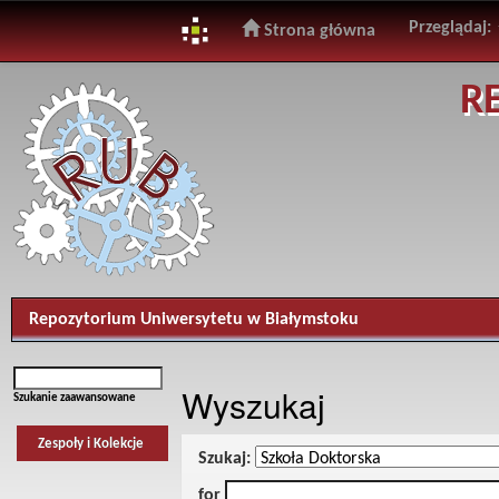
Przeglądaj:
Strona główna
Skip
R
navigation
Repozytorium Uniwersytetu w Białymstoku
Wyszukaj
Szukanie zaawansowane
Zespoły i Kolekcje
Szukaj:
for