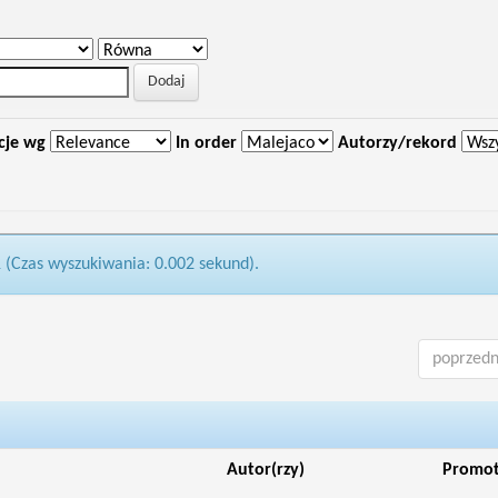
cje wg
In order
Autorzy/rekord
1 (Czas wyszukiwania: 0.002 sekund).
poprzedn
Autor(rzy)
Promo