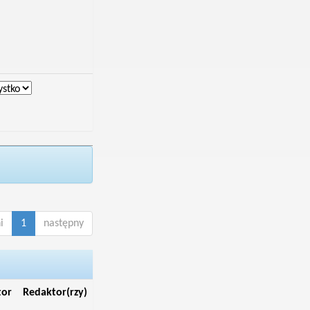
i
1
następny
tor
Redaktor(rzy)