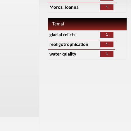
1
Moroz, Joanna
Temat
1
glacial relicts
1
reoligotrophication
1
water quality