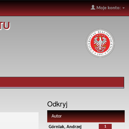
Moje konto:
TU
Odkryj
Autor
1
Górniak, Andrzej