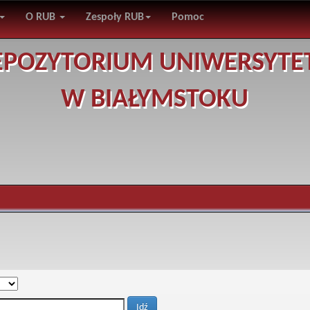
O RUB
Zespoły RUB
Pomoc
EPOZYTORIUM UNIWERSYTE
W BIAŁYMSTOKU