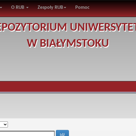
O RUB
Zespoły RUB
Pomoc
EPOZYTORIUM UNIWERSYTE
W BIAŁYMSTOKU