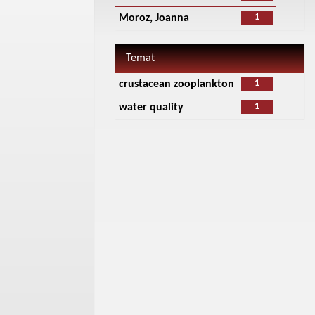
1
Moroz, Joanna
Temat
1
crustacean zooplankton
1
water quality