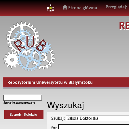
Przeglądaj:
Strona główna
Skip
R
navigation
Repozytorium Uniwersytetu w Białymstoku
Wyszukaj
Szukanie zaawansowane
Zespoły i Kolekcje
Szukaj:
for