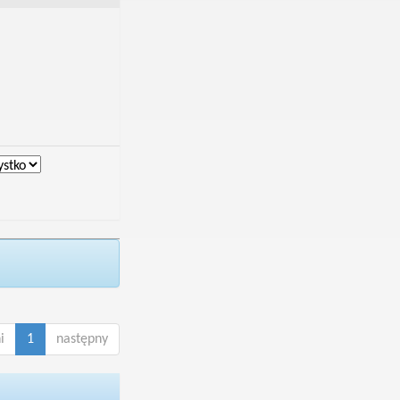
i
1
następny