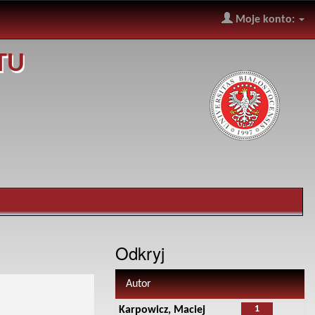
Moje konto:
TU
Odkryj
Autor
1
Karpowicz, Maciej