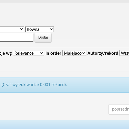
cje wg
In order
Autorzy/rekord
1 (Czas wyszukiwania: 0.001 sekund).
poprzedn