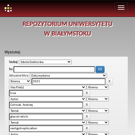
Skip
REPOZYTORIUM UNIWERSYTETU
navigation
W BIAŁYMSTOKU
Wyszukaj
Szukaj:
for
Aktualne filtry: