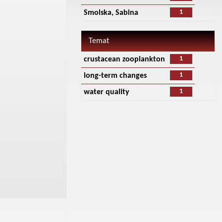
1
Smolska, Sabina
Temat
1
crustacean zooplankton
1
long-term changes
1
water quality