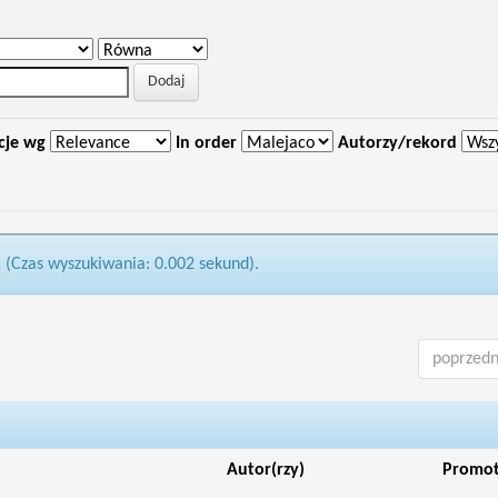
cje wg
In order
Autorzy/rekord
1 (Czas wyszukiwania: 0.002 sekund).
poprzedn
Autor(rzy)
Promo