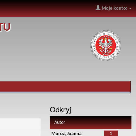
Moje konto:
TU
Odkryj
Autor
1
Moroz, Joanna