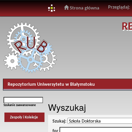
Przeglądaj:
Strona główna
Skip
R
navigation
Repozytorium Uniwersytetu w Białymstoku
Wyszukaj
Szukanie zaawansowane
Zespoły i Kolekcje
Szukaj:
for