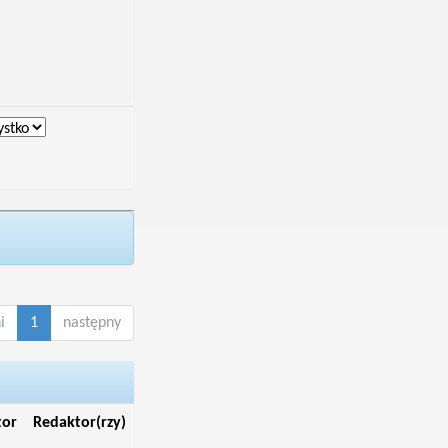
i
1
następny
tor
Redaktor(rzy)