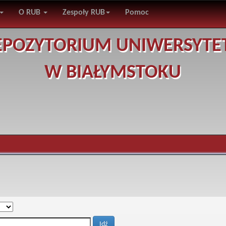
O RUB
Zespoły RUB
Pomoc
EPOZYTORIUM UNIWERSYTE
W BIAŁYMSTOKU