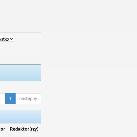
i
1
następny
tor
Redaktor(rzy)