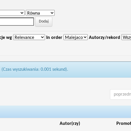
cje wg
In order
Autorzy/rekord
1 (Czas wyszukiwania: 0.001 sekund).
poprzedn
Autor(rzy)
Promo