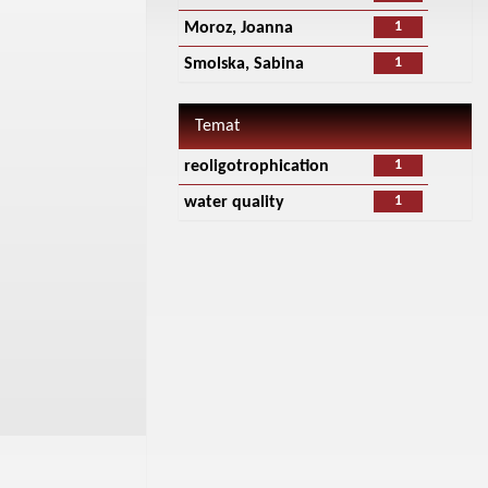
1
Moroz, Joanna
1
Smolska, Sabina
Temat
1
reoligotrophication
1
water quality