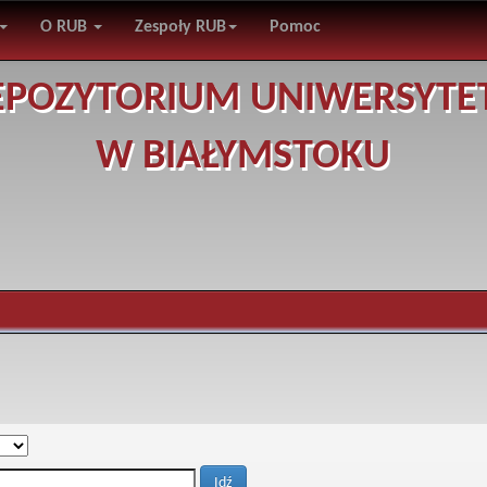
O RUB
Zespoły RUB
Pomoc
EPOZYTORIUM UNIWERSYTE
W BIAŁYMSTOKU