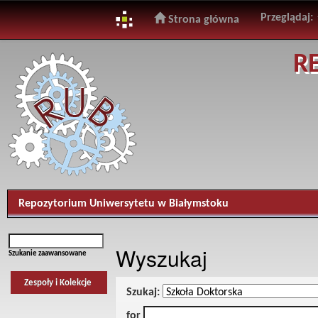
Przeglądaj:
Strona główna
Skip
R
navigation
Repozytorium Uniwersytetu w Białymstoku
Wyszukaj
Szukanie zaawansowane
Zespoły i Kolekcje
Szukaj:
for