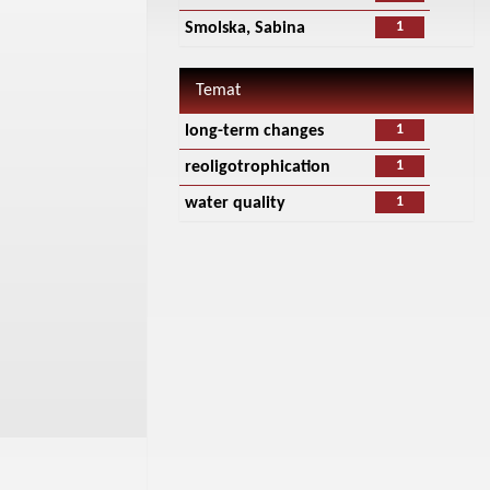
1
Smolska, Sabina
Temat
1
long-term changes
1
reoligotrophication
1
water quality