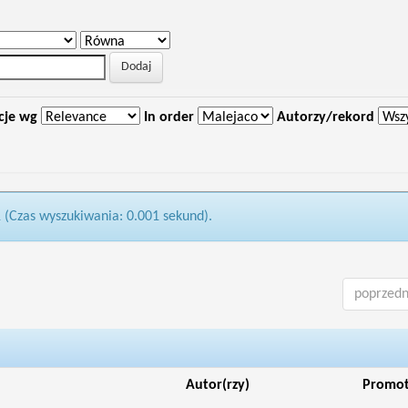
cje wg
In order
Autorzy/rekord
1 (Czas wyszukiwania: 0.001 sekund).
poprzedn
Autor(rzy)
Promo