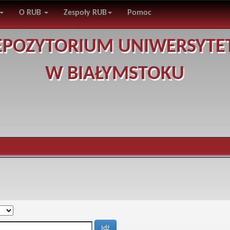
O RUB
Zespoły RUB
Pomoc
EPOZYTORIUM UNIWERSYTE
W BIAŁYMSTOKU