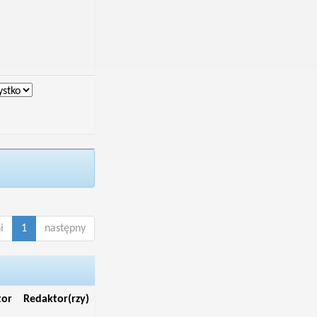
i
1
następny
tor
Redaktor(rzy)