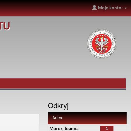
Moje konto:
TU
Odkryj
Autor
1
Moroz, Joanna