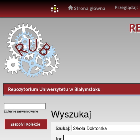
Przeglądaj:
Strona główna
Skip
R
navigation
Repozytorium Uniwersytetu w Białymstoku
Wyszukaj
Szukanie zaawansowane
Zespoły i Kolekcje
Szukaj:
for