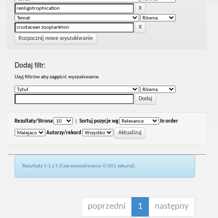
Rozpocznij nowe wyszukiwanie
Dodaj filtr:
Uzyj filtrów aby zagęścić wyszukiwanie.
Rezultaty/Strona
|
Sortuj pozycje wg
In order
Autorzy/rekord
Rezultaty 1-1 z 1 (Czas wyszukiwania: 0.001 sekund).
poprzedni
1
następny