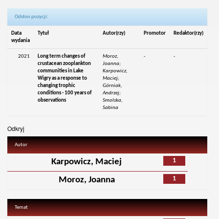
Odsłon pozycji:
Data
Tytuł
Autor(rzy)
Promotor
Redaktor(rzy)
wydania
2021
Long term changes of
Moroz,
-
-
crustacean zooplankton
Joanna;
communities in Lake
Karpowicz,
Wigry as a response to
Maciej;
changing trophic
Górniak,
conditions - 100 years of
Andrzej;
observations
Smolska,
Sabina
Odkryj
Autor
1
Karpowicz, Maciej
1
Moroz, Joanna
Temat