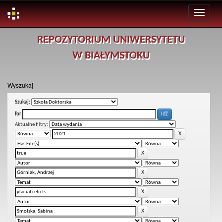
Skip
REPOZYTORIUM UNIWERSYTETU
navigation
W BIAŁYMSTOKU
Wyszukaj
Szukaj:
for
Aktualne filtry: