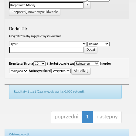
Rozpocznij nowe wyszukiwanie
Dodaj filtr:
Uzyj filtrów aby zagęścić wyszukiwanie.
Rezultaty/Strona
|
Sortuj pozycje wg
In order
Autorzy/rekord
Rezultaty 1-1 z 1 (Czas wyszukiwania: 0.002 sekund).
poprzedni
1
następny
Odsłon pozycji: