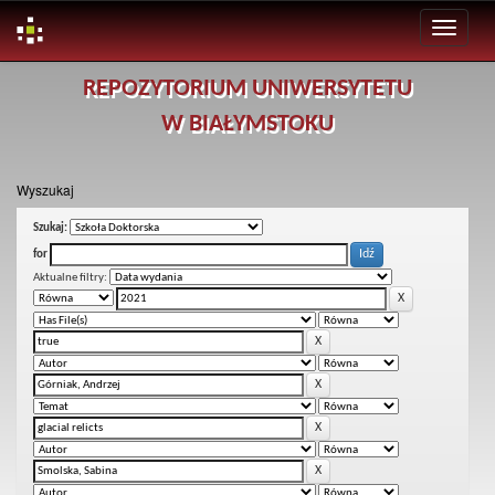
Skip
REPOZYTORIUM UNIWERSYTETU
navigation
W BIAŁYMSTOKU
Wyszukaj
Szukaj:
for
Aktualne filtry: