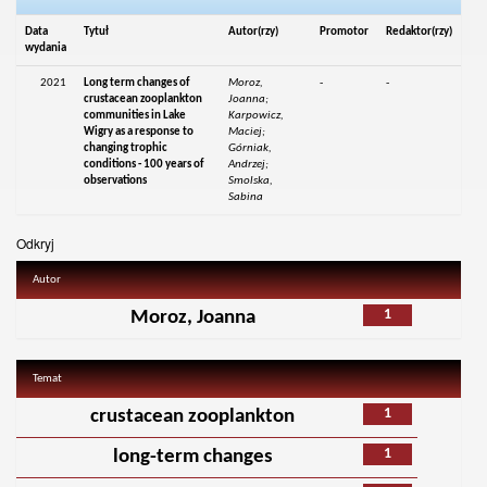
Data
Tytuł
Autor(rzy)
Promotor
Redaktor(rzy)
wydania
2021
Long term changes of
Moroz,
-
-
crustacean zooplankton
Joanna;
communities in Lake
Karpowicz,
Wigry as a response to
Maciej;
changing trophic
Górniak,
conditions - 100 years of
Andrzej;
observations
Smolska,
Sabina
Odkryj
Autor
1
Moroz, Joanna
Temat
1
crustacean zooplankton
1
long-term changes