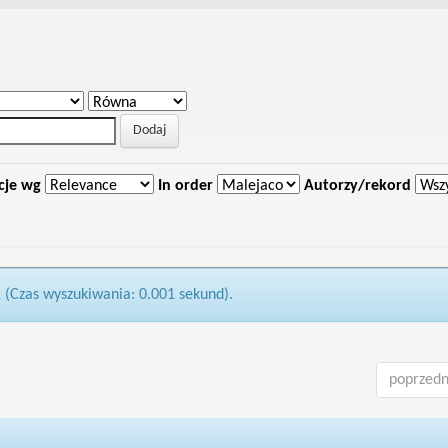
cje wg
In order
Autorzy/rekord
1 (Czas wyszukiwania: 0.001 sekund).
poprzedn