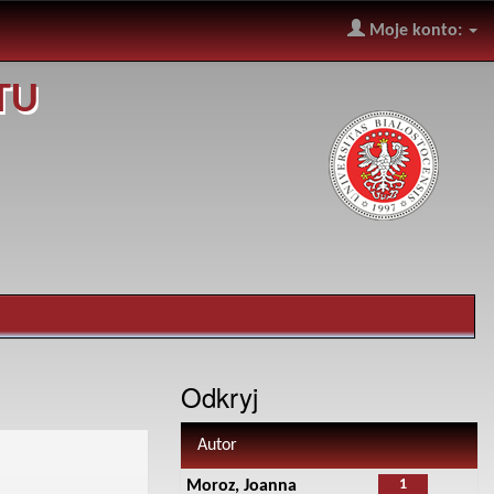
Moje konto:
TU
Odkryj
Autor
1
Moroz, Joanna