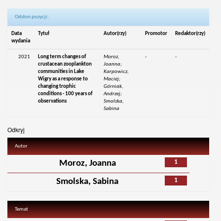
Odsłon pozycji:
Data
Tytuł
Autor(rzy)
Promotor
Redaktor(rzy)
wydania
2021
Long term changes of
Moroz,
-
-
crustacean zooplankton
Joanna;
communities in Lake
Karpowicz,
Wigry as a response to
Maciej;
changing trophic
Górniak,
conditions - 100 years of
Andrzej;
observations
Smolska,
Sabina
Odkryj
Autor
1
Moroz, Joanna
1
Smolska, Sabina
Temat