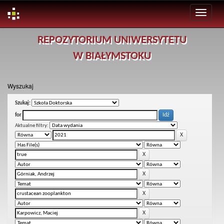
Skip
REPOZYTORIUM UNIWERSYTETU
navigation
W BIAŁYMSTOKU
Wyszukaj
Szukaj:
for
Aktualne filtry: