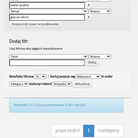
Rozpocznij nowe wyszukiwanie
Dodaj filtr:
Uzyj filtrów aby zagęścić wyszukiwanie.
Rezultaty/Strona
|
Sortuj pozycje wg
In order
Autorzy/rekord
Rezultaty 1-1 z 1 (Czas wyszukiwania: 0.001 sekund).
poprzedni
1
następny