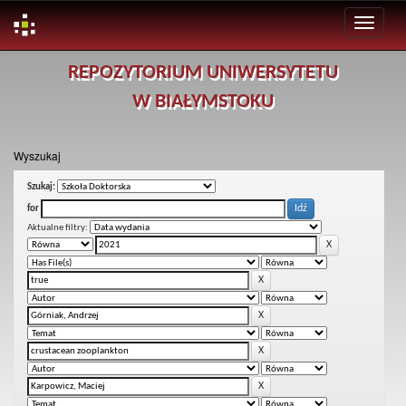
Skip
REPOZYTORIUM UNIWERSYTETU
navigation
W BIAŁYMSTOKU
Wyszukaj
Szukaj:
for
Aktualne filtry: