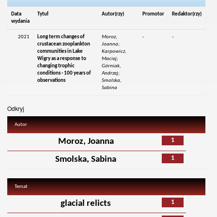
Data
Tytuł
Autor(rzy)
Promotor
Redaktor(rzy)
wydania
2021
Long term changes of
Moroz,
-
-
crustacean zooplankton
Joanna;
communities in Lake
Karpowicz,
Wigry as a response to
Maciej;
changing trophic
Górniak,
conditions - 100 years of
Andrzej;
observations
Smolska,
Sabina
Odkryj
Autor
1
Moroz, Joanna
1
Smolska, Sabina
Temat
1
glacial relicts