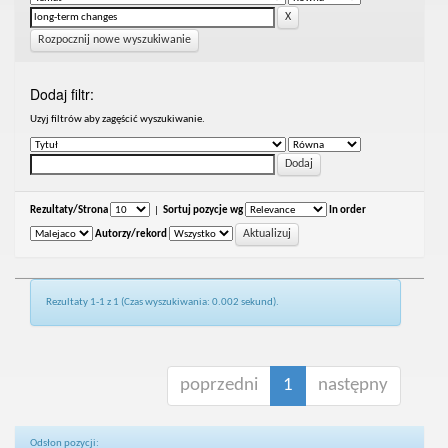
Rozpocznij nowe wyszukiwanie
Dodaj filtr:
Uzyj filtrów aby zagęścić wyszukiwanie.
Rezultaty/Strona
|
Sortuj pozycje wg
In order
Autorzy/rekord
Rezultaty 1-1 z 1 (Czas wyszukiwania: 0.002 sekund).
poprzedni
1
następny
Odsłon pozycji: