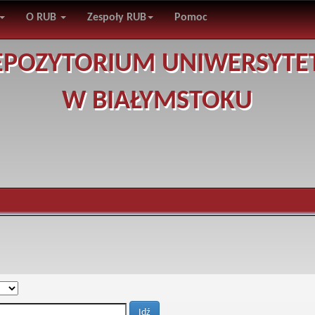
O RUB
Zespoły RUB
Pomoc
EPOZYTORIUM UNIWERSYTE
W BIAŁYMSTOKU