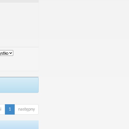
i
1
następny