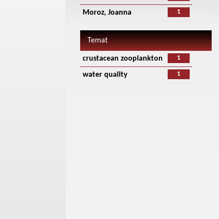
1
Moroz, Joanna
Temat
1
crustacean zooplankton
1
water quality