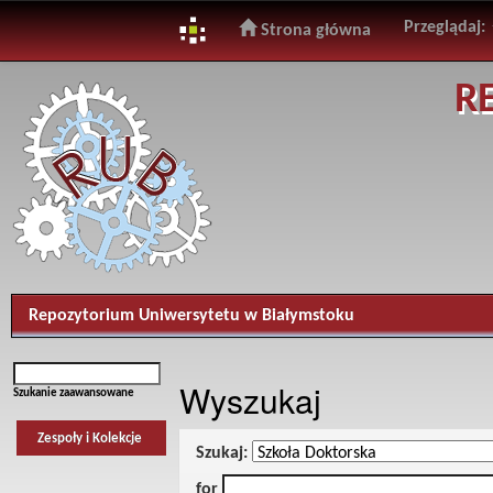
Przeglądaj:
Strona główna
Skip
R
navigation
Repozytorium Uniwersytetu w Białymstoku
Wyszukaj
Szukanie zaawansowane
Zespoły i Kolekcje
Szukaj:
for