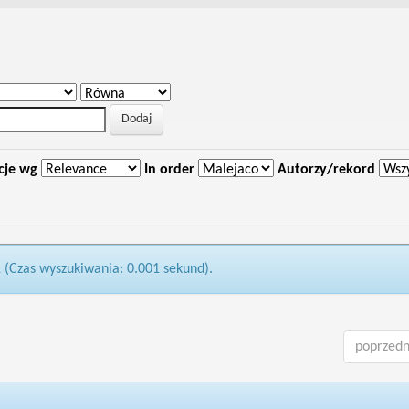
cje wg
In order
Autorzy/rekord
1 (Czas wyszukiwania: 0.001 sekund).
poprzedn