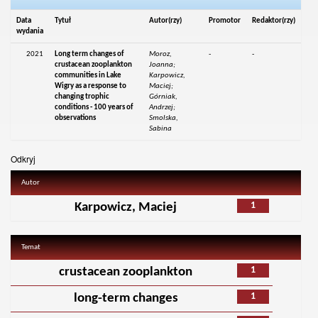
Data
Tytuł
Autor(rzy)
Promotor
Redaktor(rzy)
wydania
2021
Long term changes of
Moroz,
-
-
crustacean zooplankton
Joanna;
communities in Lake
Karpowicz,
Wigry as a response to
Maciej;
changing trophic
Górniak,
conditions - 100 years of
Andrzej;
observations
Smolska,
Sabina
Odkryj
Autor
1
Karpowicz, Maciej
Temat
1
crustacean zooplankton
1
long-term changes