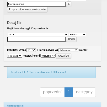
Rozpocznij nowe wyszukiwanie
Dodaj filtr:
Uzyj filtrów aby zagęścić wyszukiwanie.
Rezultaty/Strona
|
Sortuj pozycje wg
In order
Autorzy/rekord
Rezultaty 1-1 z 1 (Czas wyszukiwania: 0.001 sekund).
poprzedni
1
następny
Odsłon pozycji: