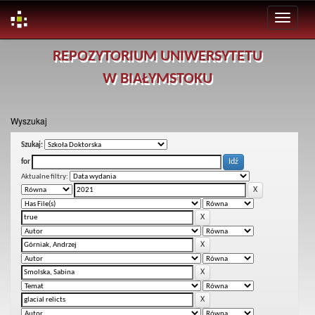
Skip
REPOZYTORIUM UNIWERSYTETU
navigation
W BIAŁYMSTOKU
Wyszukaj
Szukaj:
for
Aktualne filtry: