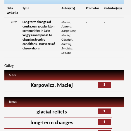
Data
Tytuł
Autor(rzy)
Promotor
Redaktor(rzy)
wydania
2021
Long term changes of
Moroz,
-
-
crustacean zooplankton
Joanna;
communities in Lake
Karpowicz,
Wigry as a response to
Maciej;
changing trophic
Górniak,
conditions - 100 years of
Andrzej;
observations
Smolska,
Sabina
Odkryj
Autor
1
Karpowicz, Maciej
Temat
1
glacial relicts
1
long-term changes