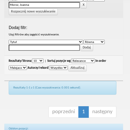
Rozpocznij nowe wyszukiwanie
Dodaj filtr:
Uzyj filtrów aby zagęścić wyszukiwanie.
Rezultaty/Strona
|
Sortuj pozycje wg
In order
Autorzy/rekord
Rezultaty 1-1 z 1 (Czas wyszukiwania: 0.001 sekund).
poprzedni
1
następny
Odsłon pozycji: