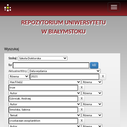
Skip
REPOZYTORIUM UNIWERSYTETU
navigation
W BIAŁYMSTOKU
Wyszukaj
Szukaj:
for
Aktualne filtry: