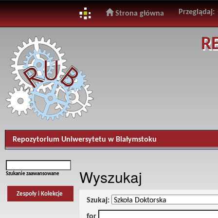
Przeglądaj:
Strona główna
Skip
R
navigation
Repozytorium Uniwersytetu w Białymstoku
Wyszukaj
Szukanie zaawansowane
Zespoły i Kolekcje
Szukaj:
for