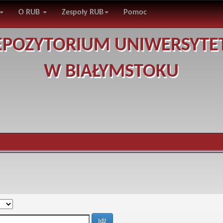
O RUB
Zespoły RUB
Pomoc
EPOZYTORIUM UNIWERSYTE
W BIAŁYMSTOKU