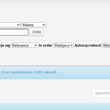
cje wg
In order
Autorzy/rekord
1 (Czas wyszukiwania: 0.002 sekund).
poprzedn