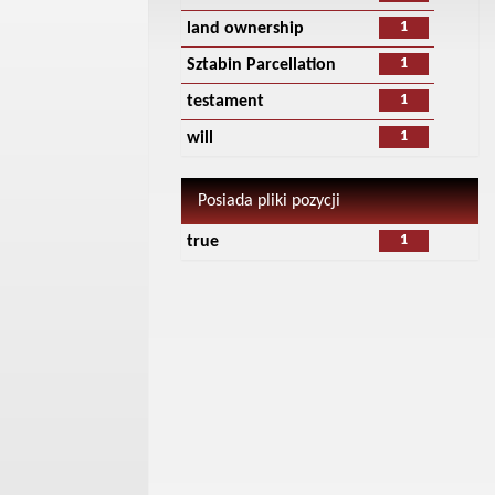
1
land ownership
1
Sztabin Parcellation
1
testament
1
will
Posiada pliki pozycji
1
true