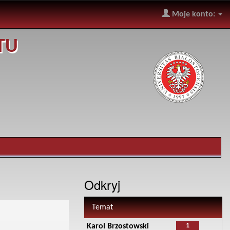
Moje konto:
TU
Odkryj
Temat
1
Karol Brzostowski