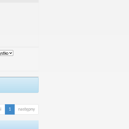
i
1
następny