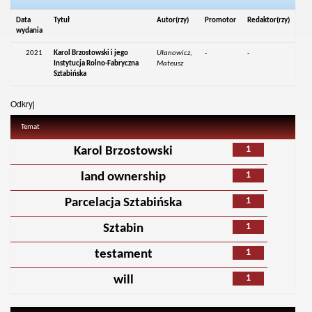
Data
Tytuł
Autor(rzy)
Promotor
Redaktor(rzy)
wydania
2021
Karol Brzostowski i jego
Ułanowicz,
-
-
Instytucja Rolno-Fabryczna
Mateusz
Sztabińska
Odkryj
Temat
1
Karol Brzostowski
1
land ownership
1
Parcelacja Sztabińska
1
Sztabin
1
testament
1
will