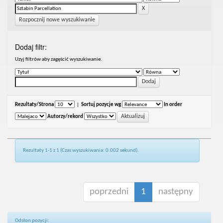
Rozpocznij nowe wyszukiwanie
Dodaj filtr:
Uzyj filtrów aby zagęścić wyszukiwanie.
Rezultaty/Strona
|
Sortuj pozycje wg
In order
Autorzy/rekord
Rezultaty 1-1 z 1 (Czas wyszukiwania: 0.002 sekund).
poprzedni
1
następny
Odsłon pozycji: