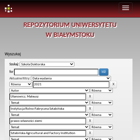
Skip
REPOZYTORIUM UNIWERSYTETU
navigation
W BIAŁYMSTOKU
Wyszukaj
Szukaj:
for
Aktualne filtry: