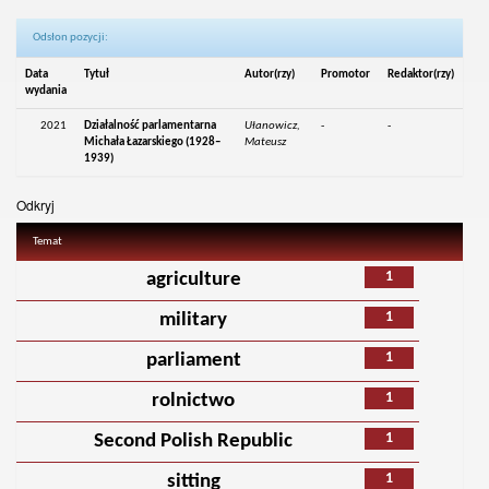
Odsłon pozycji:
Data
Tytuł
Autor(rzy)
Promotor
Redaktor(rzy)
wydania
2021
Działalność parlamentarna
Ułanowicz,
-
-
Michała Łazarskiego (1928–
Mateusz
1939)
Odkryj
Temat
1
agriculture
1
military
1
parliament
1
rolnictwo
1
Second Polish Republic
1
sitting