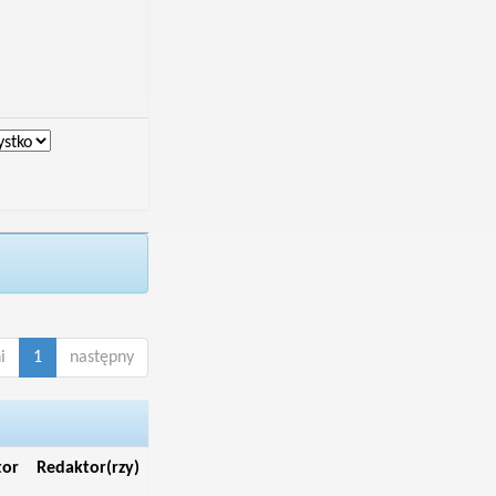
i
1
następny
tor
Redaktor(rzy)