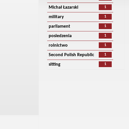
1
Michał Łazarski
1
military
1
parliament
1
posiedzenia
1
rolnictwo
1
Second Polish Republic
1
sitting