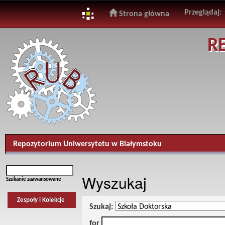
Przeglądaj:
Strona główna
Skip
R
navigation
Repozytorium Uniwersytetu w Białymstoku
Wyszukaj
Szukanie zaawansowane
Zespoły i Kolekcje
Szukaj:
for