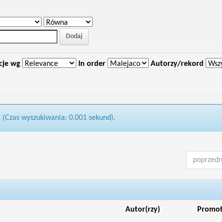
cje wg
In order
Autorzy/rekord
1 (Czas wyszukiwania: 0.001 sekund).
poprzedn
Autor(rzy)
Promo