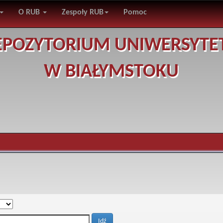
O RUB
Zespoły RUB
Pomoc
EPOZYTORIUM UNIWERSYTE
W BIAŁYMSTOKU