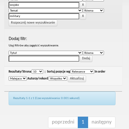
Rozpocznij nowe wyszukiwanie
Dodaj filtr:
Uzyj filtrów aby zagęścić wyszukiwanie.
Rezultaty/Strona
|
Sortuj pozycje wg
In order
Autorzy/rekord
Rezultaty 1-1 z 1 (Czas wyszukiwania: 0.001 sekund).
poprzedni
1
następny