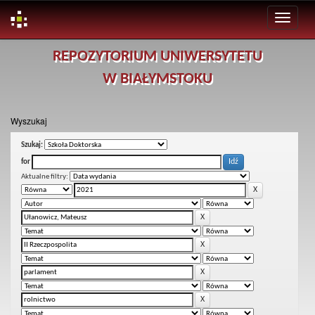
Skip
REPOZYTORIUM UNIWERSYTETU
navigation
W BIAŁYMSTOKU
Wyszukaj
Szukaj:
for
Aktualne filtry: