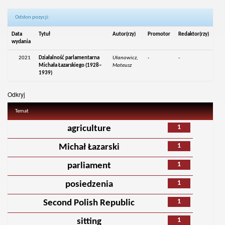
Odsłon pozycji:
Data
Tytuł
Autor(rzy)
Promotor
Redaktor(rzy)
wydania
2021
Działalność parlamentarna
Ułanowicz,
-
-
Michała Łazarskiego (1928–
Mateusz
1939)
Odkryj
Temat
1
agriculture
1
Michał Łazarski
1
parliament
1
posiedzenia
1
Second Polish Republic
1
sitting