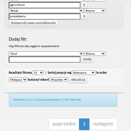
Rozpocznij nowe wyszukiwanie
Dodaj filtr:
Uzyj filtrów aby zagęścić wyszukiwanie.
Rezultaty/Strona
|
Sortuj pozycje wg
In order
Autorzy/rekord
Rezultaty 1-1 z 1 (Czas wyszukiwania: 0.001 sekund).
poprzedni
1
następny