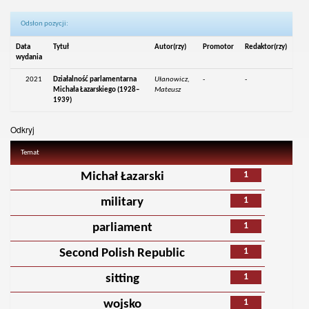
Odsłon pozycji:
Data
Tytuł
Autor(rzy)
Promotor
Redaktor(rzy)
wydania
2021
Działalność parlamentarna
Ułanowicz,
-
-
Michała Łazarskiego (1928–
Mateusz
1939)
Odkryj
Temat
1
Michał Łazarski
1
military
1
parliament
1
Second Polish Republic
1
sitting
1
wojsko