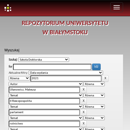
Skip
REPOZYTORIUM UNIWERSYTETU
navigation
W BIAŁYMSTOKU
Wyszukaj
Szukaj:
for
Aktualne filtry: