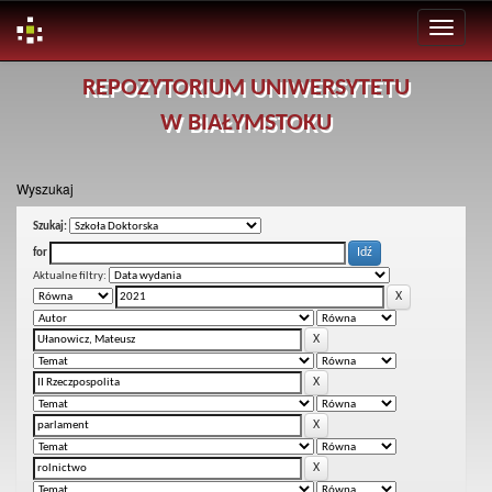
Skip
REPOZYTORIUM UNIWERSYTETU
navigation
W BIAŁYMSTOKU
Wyszukaj
Szukaj:
for
Aktualne filtry: