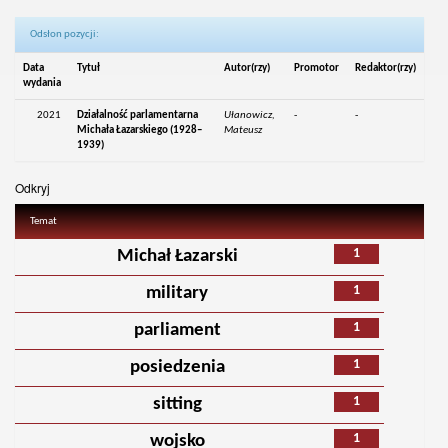
Odsłon pozycji:
Data
Tytuł
Autor(rzy)
Promotor
Redaktor(rzy)
wydania
2021
Działalność parlamentarna
Ułanowicz,
-
-
Michała Łazarskiego (1928–
Mateusz
1939)
Odkryj
Temat
1
Michał Łazarski
1
military
1
parliament
1
posiedzenia
1
sitting
1
wojsko