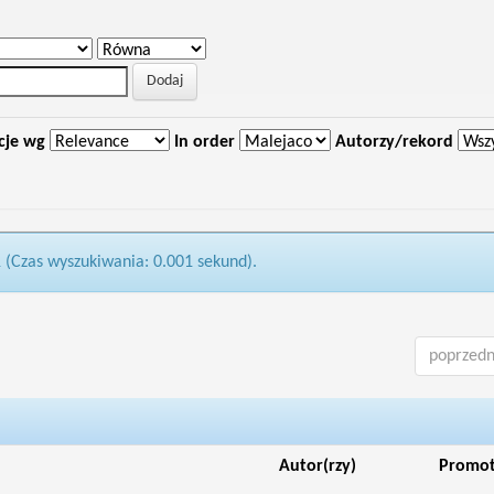
cje wg
In order
Autorzy/rekord
1 (Czas wyszukiwania: 0.001 sekund).
poprzedn
Autor(rzy)
Promo