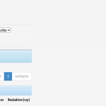
i
1
następny
tor
Redaktor(rzy)