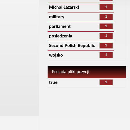
1
Michał Łazarski
1
military
1
parliament
1
posiedzenia
1
Second Polish Republic
1
wojsko
Posiada pliki pozycji
1
true