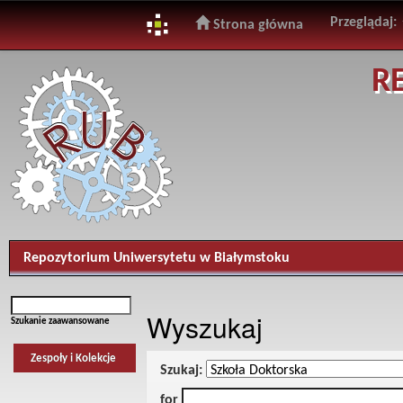
Przeglądaj:
Strona główna
Skip
R
navigation
Repozytorium Uniwersytetu w Białymstoku
Wyszukaj
Szukanie zaawansowane
Zespoły i Kolekcje
Szukaj:
for