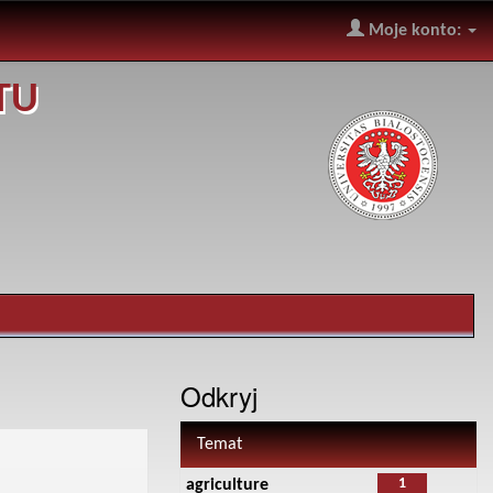
Moje konto:
TU
Odkryj
Temat
1
agriculture