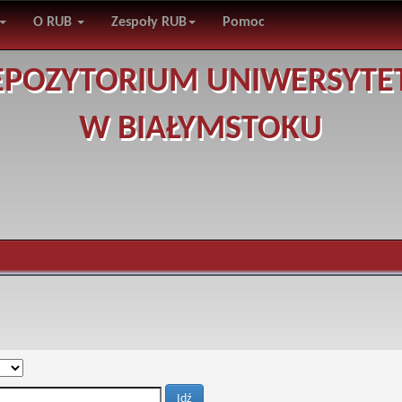
O RUB
Zespoły RUB
Pomoc
EPOZYTORIUM UNIWERSYTE
W BIAŁYMSTOKU