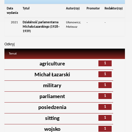
Data
Tytuł
Autor(rzy)
Promotor
Redaktor(rzy)
wydania
2021
Działalność parlamentarna
Ułanowicz,
-
-
Michała Łazarskiego (1928–
Mateusz
1939)
Odkryj
Temat
1
agriculture
1
Michał Łazarski
1
military
1
parliament
1
posiedzenia
1
sitting
1
wojsko