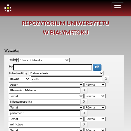
Skip
REPOZYTORIUM UNIWERSYTETU
navigation
W BIAŁYMSTOKU
Wyszukaj
Szukaj:
for
Aktualne filtry: