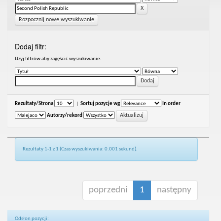
Rozpocznij nowe wyszukiwanie
Dodaj filtr:
Uzyj filtrów aby zagęścić wyszukiwanie.
Rezultaty/Strona
|
Sortuj pozycje wg
In order
Autorzy/rekord
Rezultaty 1-1 z 1 (Czas wyszukiwania: 0.001 sekund).
poprzedni
1
następny
Odsłon pozycji: