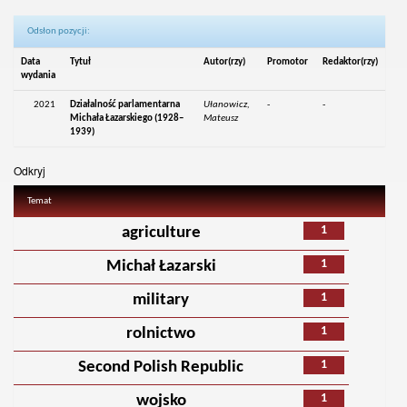
Odsłon pozycji:
Data
Tytuł
Autor(rzy)
Promotor
Redaktor(rzy)
wydania
2021
Działalność parlamentarna
Ułanowicz,
-
-
Michała Łazarskiego (1928–
Mateusz
1939)
Odkryj
Temat
1
agriculture
1
Michał Łazarski
1
military
1
rolnictwo
1
Second Polish Republic
1
wojsko