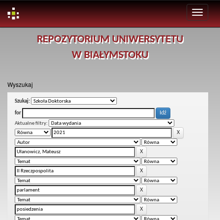
Skip
REPOZYTORIUM UNIWERSYTETU
navigation
W BIAŁYMSTOKU
Wyszukaj
Szukaj:
for
Aktualne filtry: