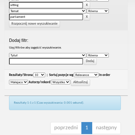
Rozpocznij nowe wyszukiwanie
Dodaj filtr:
Uzyj filtrów aby zagęścić wyszukiwanie.
Rezultaty/Strona
|
Sortuj pozycje wg
In order
Autorzy/rekord
Rezultaty 1-1 z 1 (Czas wyszukiwania: 0.001 sekund).
poprzedni
1
następny