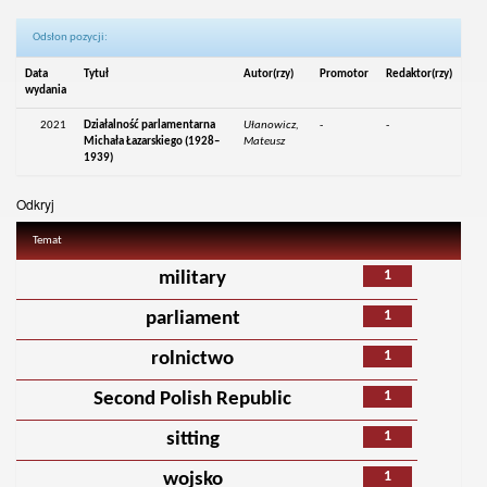
Odsłon pozycji:
Data
Tytuł
Autor(rzy)
Promotor
Redaktor(rzy)
wydania
2021
Działalność parlamentarna
Ułanowicz,
-
-
Michała Łazarskiego (1928–
Mateusz
1939)
Odkryj
Temat
1
military
1
parliament
1
rolnictwo
1
Second Polish Republic
1
sitting
1
wojsko