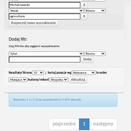
Rozpocznij nowe wyszukiwanie
Dodaj filtr:
Uzyj filtrów aby zagęścić wyszukiwanie.
Rezultaty/Strona
|
Sortuj pozycje wg
In order
Autorzy/rekord
Rezultaty 1-1 z 1 (Czas wyszukiwania: 0.001 sekund).
poprzedni
1
następny