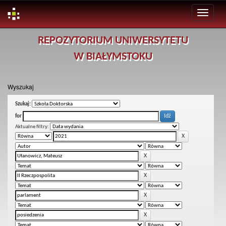
Skip
REPOZYTORIUM UNIWERSYTETU
navigation
W BIAŁYMSTOKU
Wyszukaj
Szukaj:
for
Aktualne filtry: