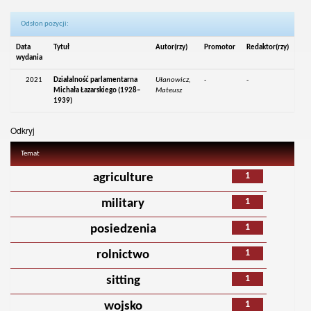
Odsłon pozycji:
Data
Tytuł
Autor(rzy)
Promotor
Redaktor(rzy)
wydania
2021
Działalność parlamentarna
Ułanowicz,
-
-
Michała Łazarskiego (1928–
Mateusz
1939)
Odkryj
Temat
1
agriculture
1
military
1
posiedzenia
1
rolnictwo
1
sitting
1
wojsko