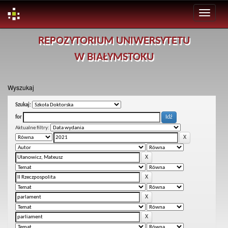
Skip
REPOZYTORIUM UNIWERSYTETU
navigation
W BIAŁYMSTOKU
Wyszukaj
Szukaj:
for
Aktualne filtry: