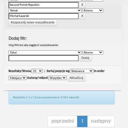
Rozpocznij nowe wyszukiwanie
Dodaj filtr:
Uzyj filtrów aby zagęścić wyszukiwanie.
Rezultaty/Strona
|
Sortuj pozycje wg
In order
Autorzy/rekord
Rezultaty 1-1 z 1 (Czas wyszukiwania: 0.001 sekund).
poprzedni
1
następny