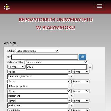
Skip
REPOZYTORIUM UNIWERSYTETU
navigation
W BIAŁYMSTOKU
Wyszukaj
Szukaj:
for
Aktualne filtry: