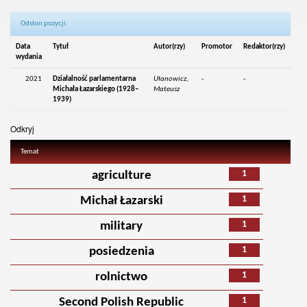
Odsłon pozycji:
Data
Tytuł
Autor(rzy)
Promotor
Redaktor(rzy)
wydania
2021
Działalność parlamentarna
Ułanowicz,
-
-
Michała Łazarskiego (1928–
Mateusz
1939)
Odkryj
Temat
1
agriculture
1
Michał Łazarski
1
military
1
posiedzenia
1
rolnictwo
1
Second Polish Republic