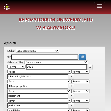
Skip
REPOZYTORIUM UNIWERSYTETU
navigation
W BIAŁYMSTOKU
Wyszukaj
Szukaj:
for
Aktualne filtry: