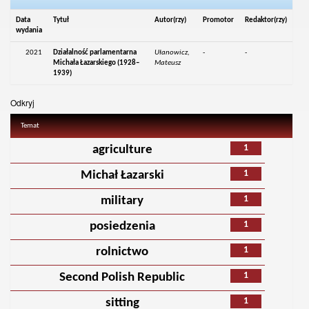
Data
Tytuł
Autor(rzy)
Promotor
Redaktor(rzy)
wydania
2021
Działalność parlamentarna
Ułanowicz,
-
-
Michała Łazarskiego (1928–
Mateusz
1939)
Odkryj
Temat
1
agriculture
1
Michał Łazarski
1
military
1
posiedzenia
1
rolnictwo
1
Second Polish Republic
1
sitting