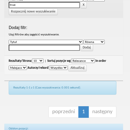
Rozpocznij nowe wyszukiwanie
Dodaj filtr:
Uzyj filtrów aby zagęścić wyszukiwanie.
Rezultaty/Strona
|
Sortuj pozycje wg
In order
Autorzy/rekord
Rezultaty 1-1 z 1 (Czas wyszukiwania: 0.001 sekund).
poprzedni
1
następny
Odsłon pozycji: