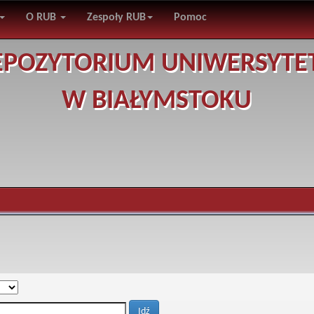
O RUB
Zespoły RUB
Pomoc
EPOZYTORIUM UNIWERSYTE
W BIAŁYMSTOKU