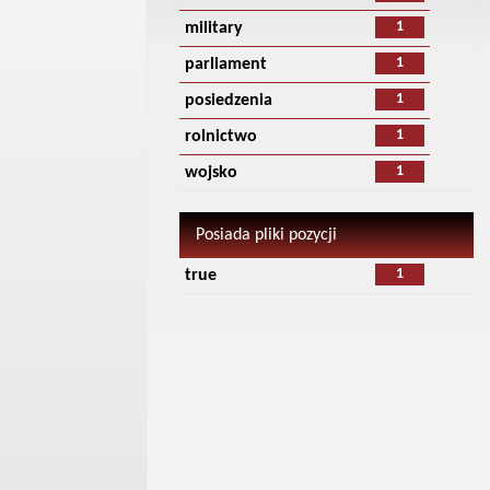
1
military
1
parliament
1
posiedzenia
1
rolnictwo
1
wojsko
Posiada pliki pozycji
1
true