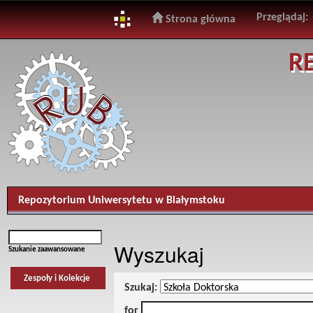
Przeglądaj:
Strona główna
Skip
R
navigation
Repozytorium Uniwersytetu w Białymstoku
Wyszukaj
Szukanie zaawansowane
Zespoły i Kolekcje
Szukaj:
for