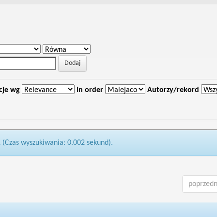
cje wg
In order
Autorzy/rekord
1 (Czas wyszukiwania: 0.002 sekund).
poprzedn