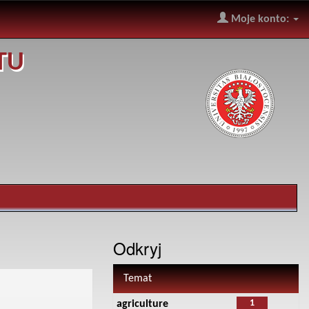
Moje konto:
TU
Odkryj
Temat
1
agriculture