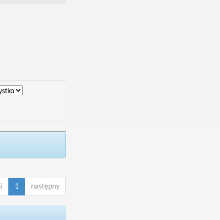
i
1
następny