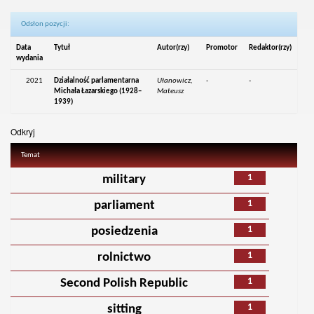
Odsłon pozycji:
Data
Tytuł
Autor(rzy)
Promotor
Redaktor(rzy)
wydania
2021
Działalność parlamentarna
Ułanowicz,
-
-
Michała Łazarskiego (1928–
Mateusz
1939)
Odkryj
Temat
1
military
1
parliament
1
posiedzenia
1
rolnictwo
1
Second Polish Republic
1
sitting