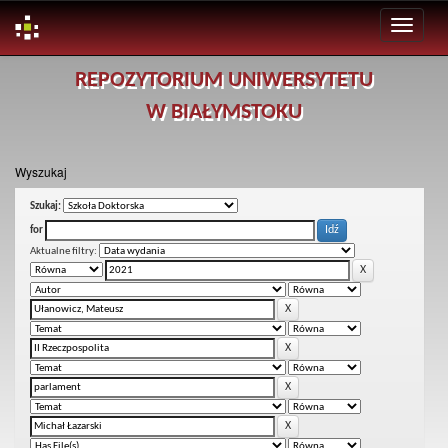
Skip
REPOZYTORIUM UNIWERSYTETU
navigation
W BIAŁYMSTOKU
Wyszukaj
Szukaj:
for
Aktualne filtry: