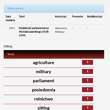
Odsłon pozycji:
Data
Tytuł
Autor(rzy)
Promotor
Redaktor(rzy)
wydania
2021
Działalność parlamentarna
Ułanowicz,
-
-
Michała Łazarskiego (1928–
Mateusz
1939)
Odkryj
Temat
1
agriculture
1
military
1
parliament
1
posiedzenia
1
rolnictwo
1
sitting