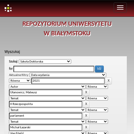
Skip
REPOZYTORIUM UNIWERSYTETU
navigation
W BIAŁYMSTOKU
Wyszukaj
Szukaj:
for
Aktualne filtry: