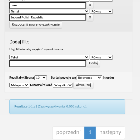
Rozpocznij nowe wyszukiwanie
Dodaj filtr:
Uzyj filtrów aby zagęścić wyszukiwanie.
Rezultaty/Strona
|
Sortuj pozycje wg
In order
Autorzy/rekord
Rezultaty 1-1 z 1 (Czas wyszukiwania: 0.001 sekund).
poprzedni
1
następny