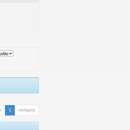
i
1
następny