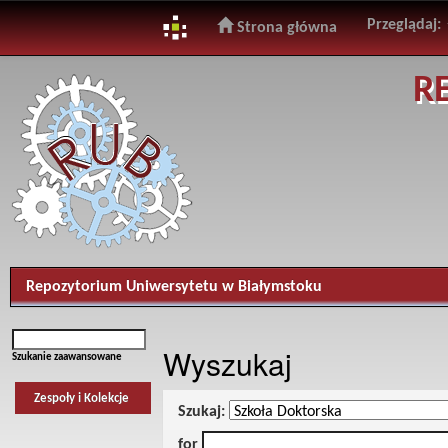
Przeglądaj:
Strona główna
Skip
R
navigation
Repozytorium Uniwersytetu w Białymstoku
Wyszukaj
Szukanie zaawansowane
Zespoły i Kolekcje
Szukaj:
for