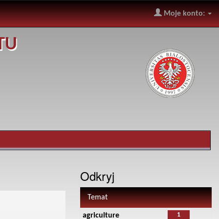
Moje konto:
TU
Odkryj
Temat
1
agriculture