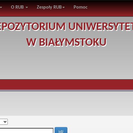
O RUB
Zespoły RUB
Pomoc
EPOZYTORIUM UNIWERSYTE
W BIAŁYMSTOKU