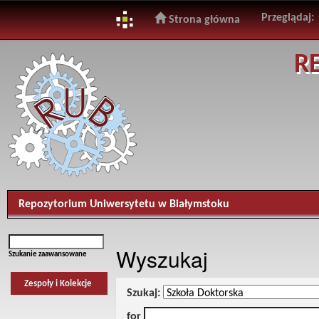
Przeglądaj:
Strona główna
Skip
R
navigation
Repozytorium Uniwersytetu w Białymstoku
Wyszukaj
Szukanie zaawansowane
Zespoły i Kolekcje
Szukaj:
for