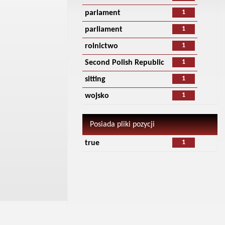
1
parlament
1
parliament
1
rolnictwo
1
Second Polish Republic
1
sitting
1
wojsko
Posiada pliki pozycji
1
true