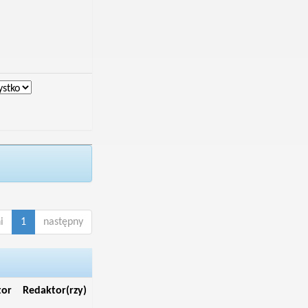
i
1
następny
tor
Redaktor(rzy)