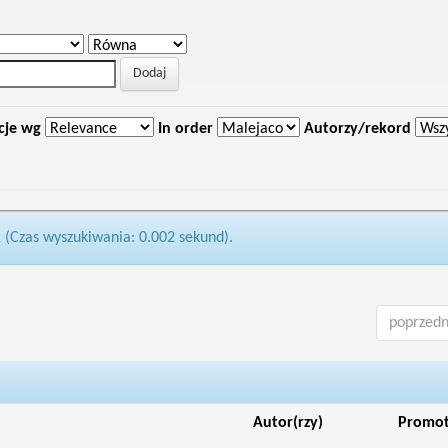
cje wg
In order
Autorzy/rekord
1 (Czas wyszukiwania: 0.002 sekund).
poprzedn
Autor(rzy)
Promo