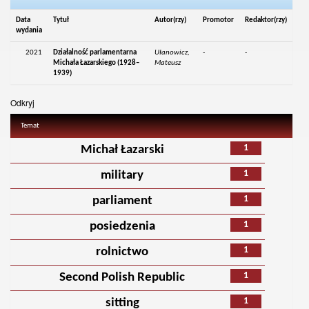
Data
Tytuł
Autor(rzy)
Promotor
Redaktor(rzy)
wydania
2021
Działalność parlamentarna
Ułanowicz,
-
-
Michała Łazarskiego (1928–
Mateusz
1939)
Odkryj
Temat
1
Michał Łazarski
1
military
1
parliament
1
posiedzenia
1
rolnictwo
1
Second Polish Republic
1
sitting