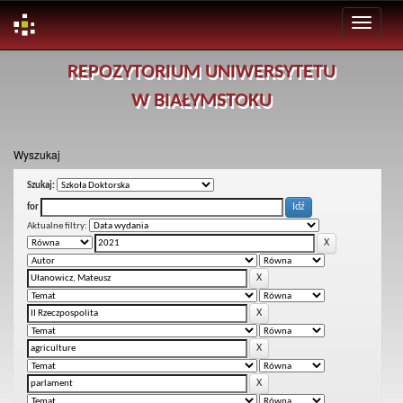
Skip
REPOZYTORIUM UNIWERSYTETU
navigation
W BIAŁYMSTOKU
Wyszukaj
Szukaj:
for
Aktualne filtry: