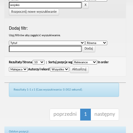
Rozpocznij nowe wyszukiwanie
Dodaj filtr:
Uzyj filtrów aby zagęścić wyszukiwanie.
Rezultaty/Strona
|
Sortuj pozycje wg
In order
Autorzy/rekord
Rezultaty 1-1 z 1 (Czas wyszukiwania: 0.002 sekund).
poprzedni
1
następny
Odsłon pozycji: