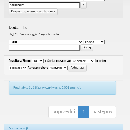
Rozpocznij nowe wyszukiwanie
Dodaj filtr:
Uzyj filtrów aby zagęścić wyszukiwanie.
Rezultaty/Strona
|
Sortuj pozycje wg
In order
Autorzy/rekord
Rezultaty 1-1 z 1 (Czas wyszukiwania: 0.001 sekund).
poprzedni
1
następny
Odsłon pozycji: