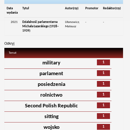
Data
Tytuł
Autor(rzy)
Promotor
Redaktor(rzy)
wydania
2021
Działalność parlamentarna
Ułanowicz,
-
-
Michała Łazarskiego (1928–
Mateusz
1939)
Odkryj
Temat
1
military
1
parlament
1
posiedzenia
1
rolnictwo
1
Second Polish Republic
1
sitting
1
wojsko