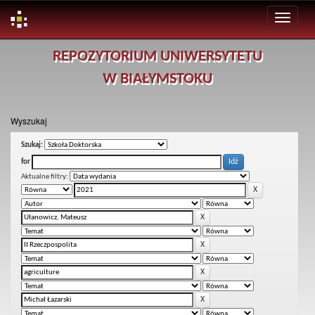
Skip
REPOZYTORIUM UNIWERSYTETU
navigation
W BIAŁYMSTOKU
Wyszukaj
Szukaj:
for
Aktualne filtry: