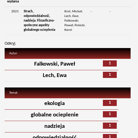
wydania
2021
Strach,
Krot, Michał;
-
-
odpowiedzialność,
Lech, Ewa;
nadzieja. Filozoficzno-
Falkowski,
społeczne aspekty
Paweł; Polecki,
globalnego ocieplenia
Karol
Odkryj
Autor
1
Falkowski, Paweł
1
Lech, Ewa
Temat
1
ekologia
1
globalne ocieplenie
1
nadzieja
1
odpowiedzialność