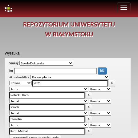
Skip
REPOZYTORIUM UNIWERSYTETU
navigation
W BIAŁYMSTOKU
Wyszukaj
Szukaj:
for
Aktualne filtry: