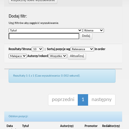
Rozpocznij nowe wyszukiwanie
Dodaj filtr:
Uzyj filtrów aby zagęścić wyszukiwanie.
Rezultaty/Strona
|
Sortuj pozycje wg
In order
Autorzy/rekord
Rezultaty 1-1 z 1 (Czas wyszukiwania: 0.002 sekund).
poprzedni
1
następny
Odsłon pozycji:
Data
Tytuł
Autor(rzy)
Promotor
Redaktor(rzy)