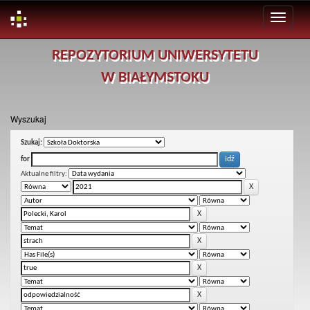
Skip
REPOZYTORIUM UNIWERSYTETU
navigation
W BIAŁYMSTOKU
Wyszukaj
Szukaj:
for
Aktualne filtry: