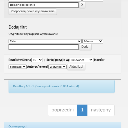
Rozpocznij nowe wyszukiwanie
Dodaj filtr:
Uzyj filtrów aby zagęścić wyszukiwanie.
Rezultaty/Strona
|
Sortuj pozycje wg
In order
Autorzy/rekord
Rezultaty 1-1 z 1 (Czas wyszukiwania: 0.001 sekund).
poprzedni
1
następny
Odsłon pozycji: