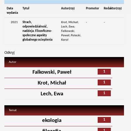
Data
Tytuł
Autor(rzy)
Promotor
Redaktor(rzy)
wydania
2021
Strach,
Krot, Michał;
-
-
odpowiedzialność,
Lech, Ewa;
nadzieja. Filozoficzno-
Falkowski,
społeczne aspekty
Paweł; Polecki,
globalnego ocieplenia
Karol
Odkryj
Autor
1
Falkowski, Paweł
1
Krot, Michał
1
Lech, Ewa
Temat
1
ekologia
1