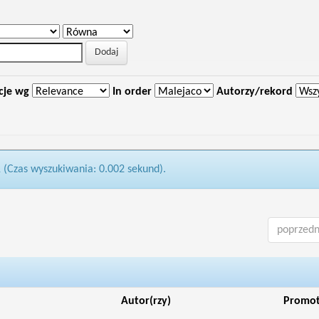
cje wg
In order
Autorzy/rekord
1 (Czas wyszukiwania: 0.002 sekund).
poprzedn
Autor(rzy)
Promo