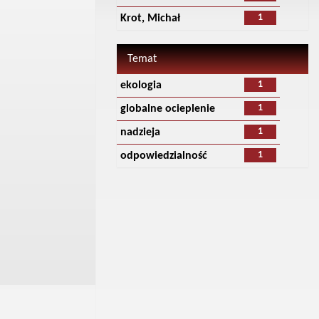
1
Krot, Michał
Temat
1
ekologia
1
globalne ocieplenie
1
nadzieja
1
odpowiedzialność