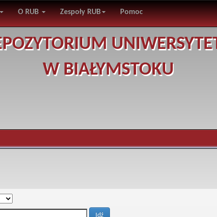
O RUB
Zespoły RUB
Pomoc
EPOZYTORIUM UNIWERSYTE
W BIAŁYMSTOKU