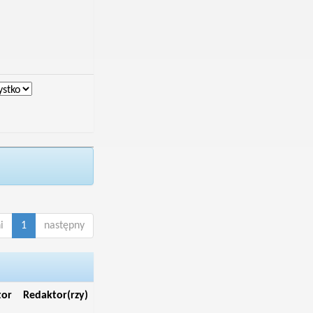
i
1
następny
tor
Redaktor(rzy)