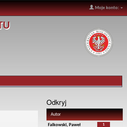
Moje konto:
TU
Odkryj
Autor
1
Falkowski, Paweł