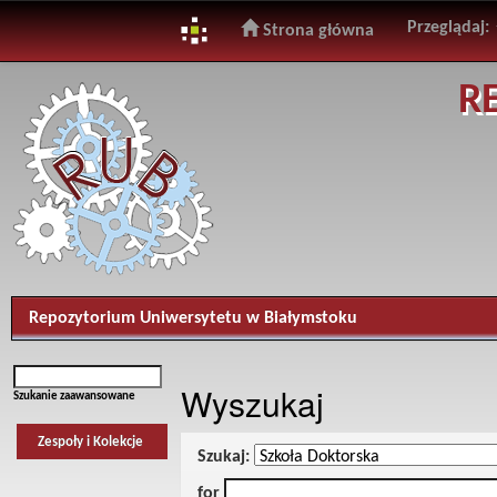
Przeglądaj:
Strona główna
Skip
R
navigation
Repozytorium Uniwersytetu w Białymstoku
Wyszukaj
Szukanie zaawansowane
Zespoły i Kolekcje
Szukaj:
for