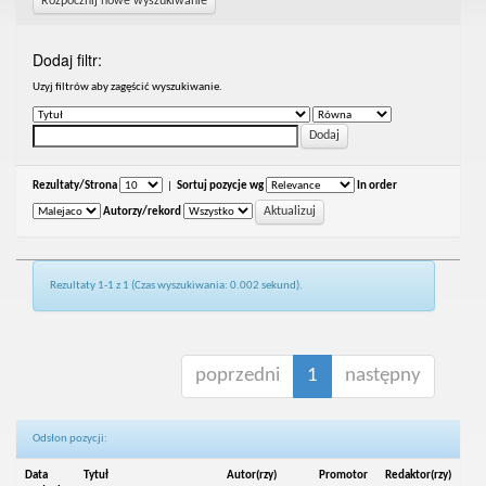
Rozpocznij nowe wyszukiwanie
Dodaj filtr:
Uzyj filtrów aby zagęścić wyszukiwanie.
Rezultaty/Strona
|
Sortuj pozycje wg
In order
Autorzy/rekord
Rezultaty 1-1 z 1 (Czas wyszukiwania: 0.002 sekund).
poprzedni
1
następny
Odsłon pozycji:
Data
Tytuł
Autor(rzy)
Promotor
Redaktor(rzy)