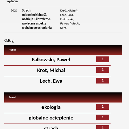
wydania
2021
Strach,
Krot, Michał;
-
-
odpowiedzialność,
Lech, Ewa;
nadzieja. Filozoficzno-
Falkowski,
społeczne aspekty
Paweł; Polecki,
globalnego ocieplenia
Karol
Odkryj
Autor
1
Falkowski, Paweł
1
Krot, Michał
1
Lech, Ewa
Temat
1
ekologia
1
globalne ocieplenie
1
strach