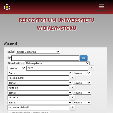
Skip
REPOZYTORIUM UNIWERSYTETU
navigation
W BIAŁYMSTOKU
Wyszukaj
Szukaj:
for
Aktualne filtry: