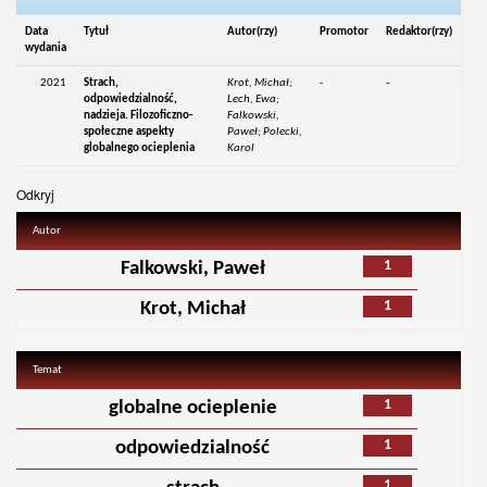
Data
Tytuł
Autor(rzy)
Promotor
Redaktor(rzy)
wydania
2021
Strach,
Krot, Michał;
-
-
odpowiedzialność,
Lech, Ewa;
nadzieja. Filozoficzno-
Falkowski,
społeczne aspekty
Paweł; Polecki,
globalnego ocieplenia
Karol
Odkryj
Autor
1
Falkowski, Paweł
1
Krot, Michał
Temat
1
globalne ocieplenie
1
odpowiedzialność
1