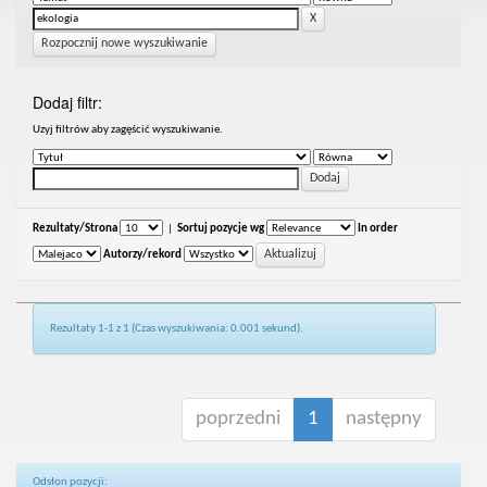
Rozpocznij nowe wyszukiwanie
Dodaj filtr:
Uzyj filtrów aby zagęścić wyszukiwanie.
Rezultaty/Strona
|
Sortuj pozycje wg
In order
Autorzy/rekord
Rezultaty 1-1 z 1 (Czas wyszukiwania: 0.001 sekund).
poprzedni
1
następny
Odsłon pozycji: