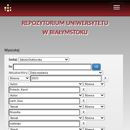
Skip
REPOZYTORIUM UNIWERSYTETU
navigation
W BIAŁYMSTOKU
Wyszukaj
Szukaj:
for
Aktualne filtry: