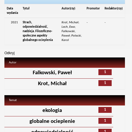
Data
Tytuł
Autor(rzy)
Promotor
Redaktor(rzy)
wydania
2021
Strach,
Krot, Michał;
-
-
odpowiedzialność,
Lech, Ewa;
nadzieja. Filozoficzno-
Falkowski,
społeczne aspekty
Paweł; Polecki,
globalnego ocieplenia
Karol
Odkryj
Autor
1
Falkowski, Paweł
1
Krot, Michał
Temat
1
ekologia
1
globalne ocieplenie
1