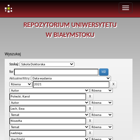
Skip
REPOZYTORIUM UNIWERSYTETU
navigation
W BIAŁYMSTOKU
Wyszukaj
Szukaj:
for
Aktualne filtry: