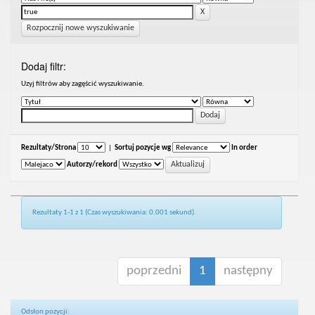
Rozpocznij nowe wyszukiwanie
Dodaj filtr:
Uzyj filtrów aby zagęścić wyszukiwanie.
Rezultaty/Strona
|
Sortuj pozycje wg
In order
Autorzy/rekord
Rezultaty 1-1 z 1 (Czas wyszukiwania: 0.001 sekund).
poprzedni
1
następny
Odsłon pozycji: