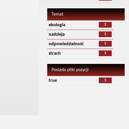
Temat
1
ekologia
1
nadzieja
1
odpowiedzialność
1
strach
Posiada pliki pozycji
1
true