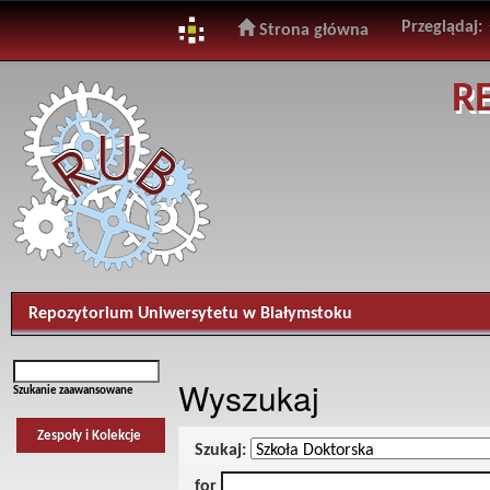
Przeglądaj:
Strona główna
Skip
R
navigation
Repozytorium Uniwersytetu w Białymstoku
Wyszukaj
Szukanie zaawansowane
Zespoły i Kolekcje
Szukaj:
for