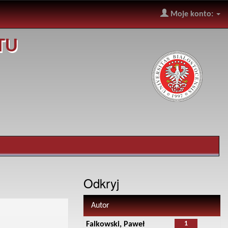
Moje konto:
TU
Odkryj
Autor
1
Falkowski, Paweł