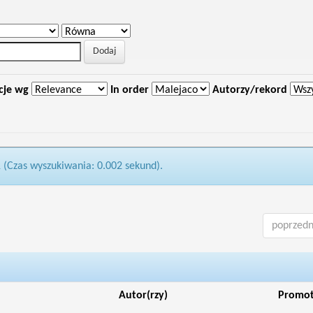
cje wg
In order
Autorzy/rekord
1 (Czas wyszukiwania: 0.002 sekund).
poprzedn
Autor(rzy)
Promo