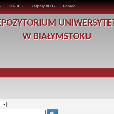
O RUB
Zespoły RUB
Pomoc
EPOZYTORIUM UNIWERSYTE
W BIAŁYMSTOKU