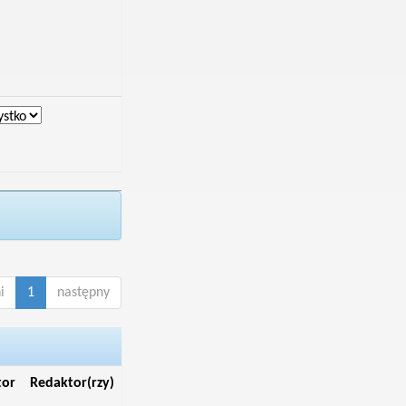
i
1
następny
tor
Redaktor(rzy)