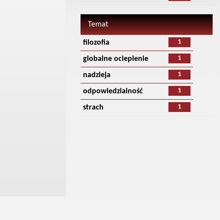
Temat
1
filozofia
1
globalne ocieplenie
1
nadzieja
1
odpowiedzialność
1
strach