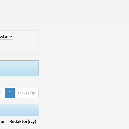
i
1
następny
tor
Redaktor(rzy)