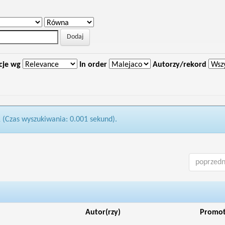
cje wg
In order
Autorzy/rekord
1 (Czas wyszukiwania: 0.001 sekund).
poprzedn
Autor(rzy)
Promo