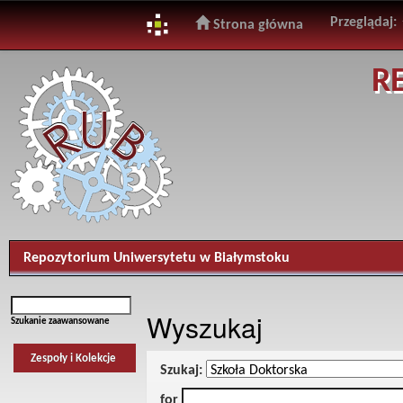
Przeglądaj:
Strona główna
Skip
R
navigation
Repozytorium Uniwersytetu w Białymstoku
Wyszukaj
Szukanie zaawansowane
Zespoły i Kolekcje
Szukaj:
for