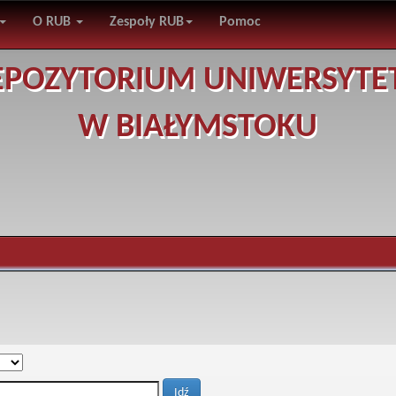
O RUB
Zespoły RUB
Pomoc
EPOZYTORIUM UNIWERSYTE
W BIAŁYMSTOKU