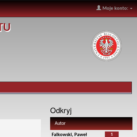
Moje konto:
TU
Odkryj
Autor
1
Falkowski, Paweł