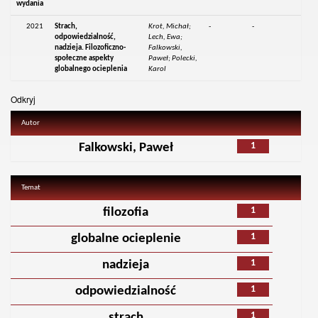
wydania
2021
Strach,
Krot, Michał;
-
-
odpowiedzialność,
Lech, Ewa;
nadzieja. Filozoficzno-
Falkowski,
społeczne aspekty
Paweł; Polecki,
globalnego ocieplenia
Karol
Odkryj
Autor
1
Falkowski, Paweł
Temat
1
filozofia
1
globalne ocieplenie
1
nadzieja
1
odpowiedzialność
1
strach