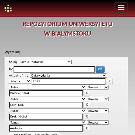
Skip
REPOZYTORIUM UNIWERSYTETU
navigation
W BIAŁYMSTOKU
Wyszukaj
Szukaj:
for
Aktualne filtry: