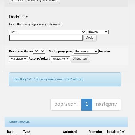
Rozpocznij nowe wyszukiwanie
Dodaj filtr:
Uzyj filtrów aby zagęścić wyszukiwanie.
Rezultaty/Strona
|
Sortuj pozycje wg
In order
Autorzy/rekord
Rezultaty 1-1 z 1 (Czas wyszukiwania: 0.002 sekund).
poprzedni
1
następny
Odsłon pozycji:
Data
Tytuł
Autor(rzy)
Promotor
Redaktor(rzy)