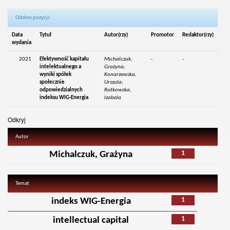
Odsłon pozycji:
Data
Tytuł
Autor(rzy)
Promotor
Redaktor(rzy)
wydania
2021
Efektywność kapitału
Michalczuk,
-
-
intelektualnego a
Grażyna;
wyniki spółek
Konarzewska,
społecznie
Urszula;
odpowiedzialnych
Rutkowska,
indeksu WIG-Energia
Izabela
Odkryj
Autor
1
Michalczuk, Grażyna
Temat
1
indeks WIG-Energia
1
intellectual capital