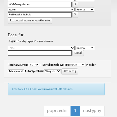
Rozpocznij nowe wyszukiwanie
Dodaj filtr:
Uzyj filtrów aby zagęścić wyszukiwanie.
Rezultaty/Strona
|
Sortuj pozycje wg
In order
Autorzy/rekord
Rezultaty 1-1 z 1 (Czas wyszukiwania: 0.001 sekund).
poprzedni
1
następny