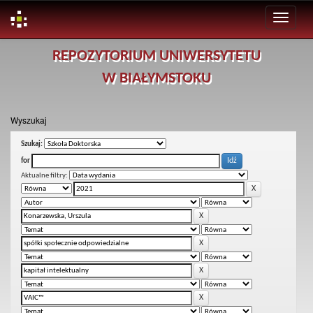
Skip
REPOZYTORIUM UNIWERSYTETU
navigation
W BIAŁYMSTOKU
Wyszukaj
Szukaj:
for
Aktualne filtry: