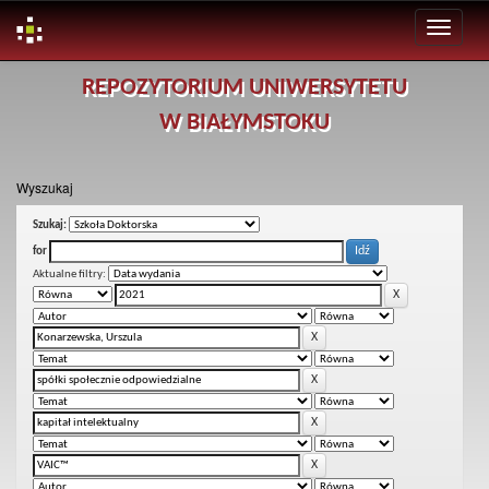
Skip
REPOZYTORIUM UNIWERSYTETU
navigation
W BIAŁYMSTOKU
Wyszukaj
Szukaj:
for
Aktualne filtry: