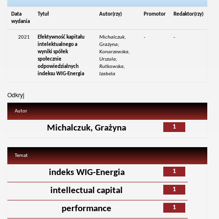
Data
Tytuł
Autor(rzy)
Promotor
Redaktor(rzy)
wydania
2021
Efektywność kapitału
Michalczuk,
-
-
intelektualnego a
Grażyna;
wyniki spółek
Konarzewska,
społecznie
Urszula;
odpowiedzialnych
Rutkowska,
indeksu WIG-Energia
Izabela
Odkryj
Autor
1
Michalczuk, Grażyna
Temat
1
indeks WIG-Energia
1
intellectual capital
1
performance