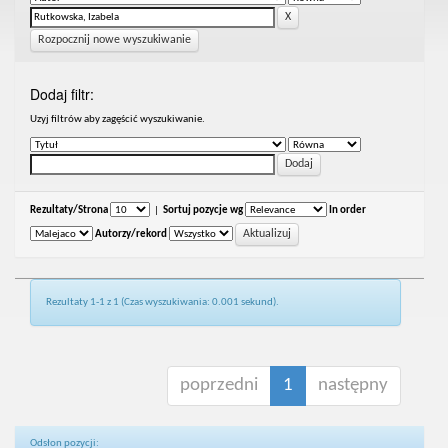
Rozpocznij nowe wyszukiwanie
Dodaj filtr:
Uzyj filtrów aby zagęścić wyszukiwanie.
Rezultaty/Strona
|
Sortuj pozycje wg
In order
Autorzy/rekord
Rezultaty 1-1 z 1 (Czas wyszukiwania: 0.001 sekund).
poprzedni
1
następny
Odsłon pozycji: