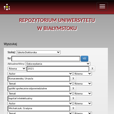
Skip
REPOZYTORIUM UNIWERSYTETU
navigation
W BIAŁYMSTOKU
Wyszukaj
Szukaj:
for
Aktualne filtry: