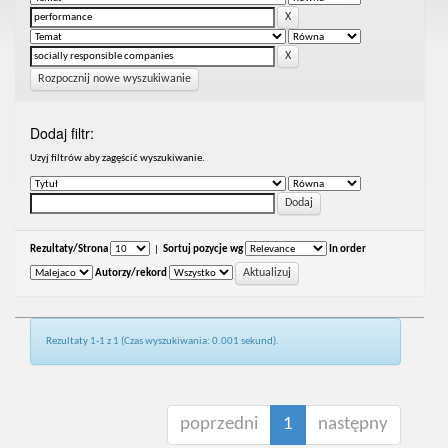
Rozpocznij nowe wyszukiwanie
Dodaj filtr:
Uzyj filtrów aby zagęścić wyszukiwanie.
Rezultaty/Strona
|
Sortuj pozycje wg
In order
Autorzy/rekord
Rezultaty 1-1 z 1 (Czas wyszukiwania: 0.001 sekund).
poprzedni
1
następny