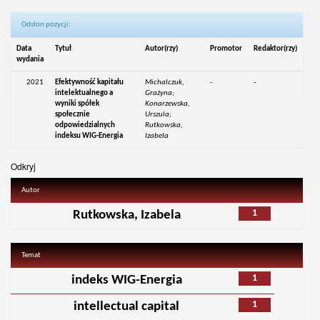
Odsłon pozycji:
Data
Tytuł
Autor(rzy)
Promotor
Redaktor(rzy)
wydania
2021
Efektywność kapitału
Michalczuk,
-
-
intelektualnego a
Grażyna;
wyniki spółek
Konarzewska,
społecznie
Urszula;
odpowiedzialnych
Rutkowska,
indeksu WIG-Energia
Izabela
Odkryj
Autor
1
Rutkowska, Izabela
Temat
1
indeks WIG-Energia
1
intellectual capital