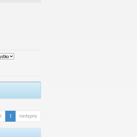
i
1
następny