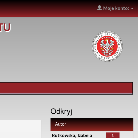
Moje konto:
TU
Odkryj
Autor
1
Rutkowska, Izabela