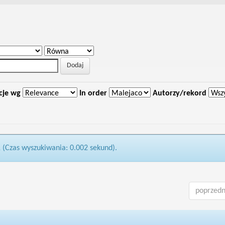
cje wg
In order
Autorzy/rekord
1 (Czas wyszukiwania: 0.002 sekund).
poprzedn