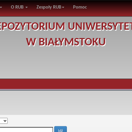
O RUB
Zespoły RUB
Pomoc
EPOZYTORIUM UNIWERSYTE
W BIAŁYMSTOKU