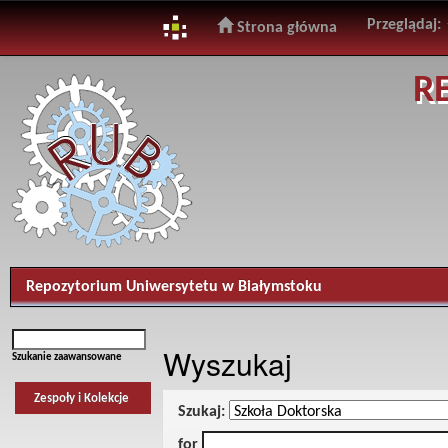
Przeglądaj:
Strona główna
Skip
R
navigation
Repozytorium Uniwersytetu w Białymstoku
Wyszukaj
Szukanie zaawansowane
Zespoły i Kolekcje
Szukaj:
for