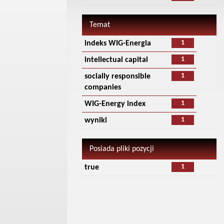
Temat
1
indeks WIG-Energia
1
intellectual capital
1
socially responsible
companies
1
WIG-Energy index
1
wyniki
Posiada pliki pozycji
1
true